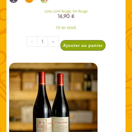
,
,
Loire
Loire Rouge
Vin Rouge
16,90
€
10 en stock
-
+
Ajouter au panier