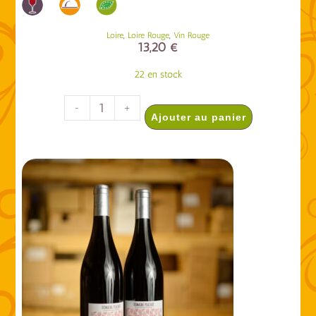
,
,
Loire
Loire Rouge
Vin Rouge
13,20
€
22 en stock
-
+
Ajouter au panier