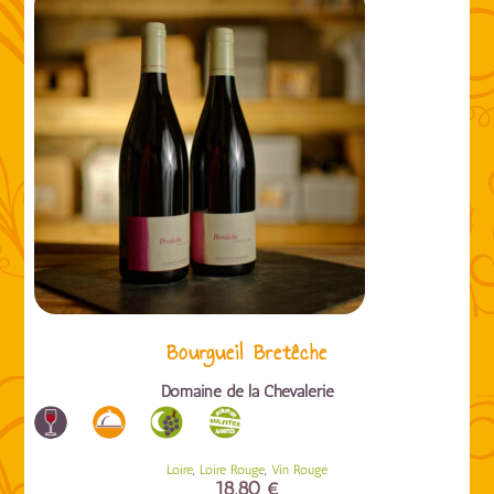
Bourgueil Bretêche
Domaine de la Chevalerie
,
,
Loire
Loire Rouge
Vin Rouge
18,80
€