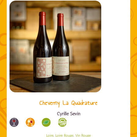
Cheverny La Quadrature
Cyrille Sevin
,
,
Loire
Loire Rouge
Vin Rouge