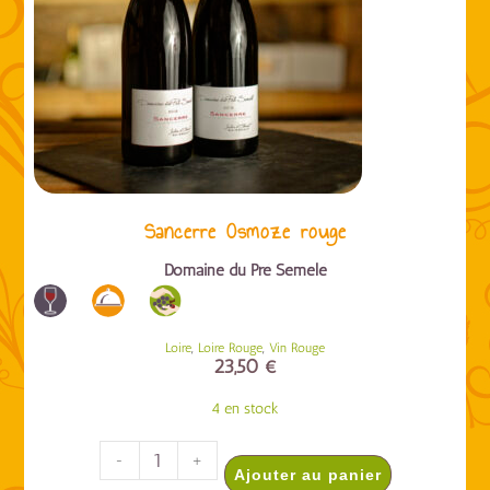
Sancerre Osmoze rouge
Domaine du Pré Semelé
,
,
Loire
Loire Rouge
Vin Rouge
23,50
€
4 en stock
-
+
Ajouter au panier