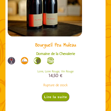
Bourgueil Peu Muleau
Domaine de la Chevalerie
,
,
Loire
Loire Rouge
Vin Rouge
14,50
€
Rupture de stock
Lire la suite