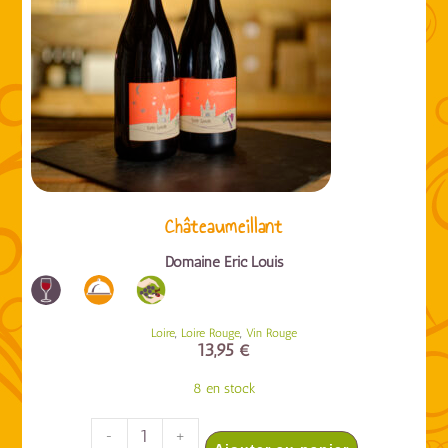
Châteaumeillant
Domaine Eric Louis
,
,
Loire
Loire Rouge
Vin Rouge
13,95
€
8 en stock
-
+