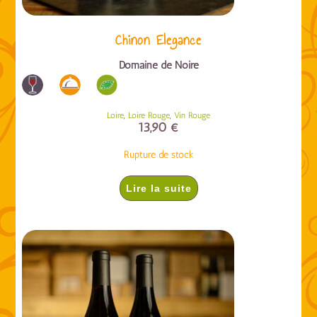
Chinon Elegance
Domaine de Noiré
,
,
Loire
Loire Rouge
Vin Rouge
13,90
€
Rupture de stock
Lire la suite