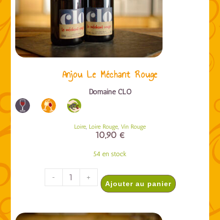
Anjou Le Méchant Rouge
Domaine CLO
,
,
Loire
Loire Rouge
Vin Rouge
10,90
€
54 en stock
-
+
Ajouter au panier