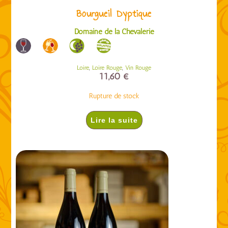
Bourgueil Dyptique
Domaine de la Chevalerie
,
,
Loire
Loire Rouge
Vin Rouge
11,60
€
Rupture de stock
Lire la suite