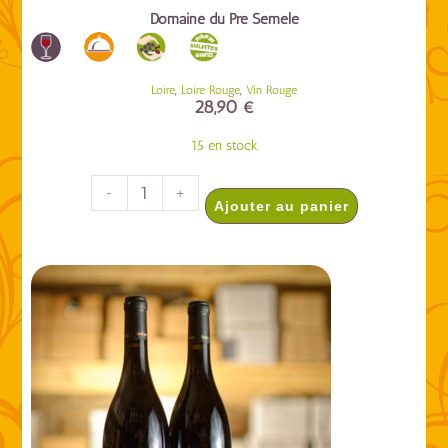
Domaine du Pré Semelé
,
,
Loire
Loire Rouge
Vin Rouge
28,90
€
15 en stock
-
+
Ajouter au panier