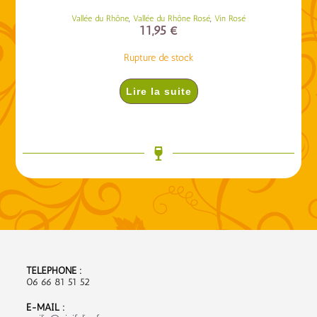
,
,
Vallée du Rhône
Vallée du Rhône Rosé
Vin Rosé
11,95
€
Rupture de stock
Lire la suite
TÉLÉPHONE :
06 66 81 51 52
E-MAIL :