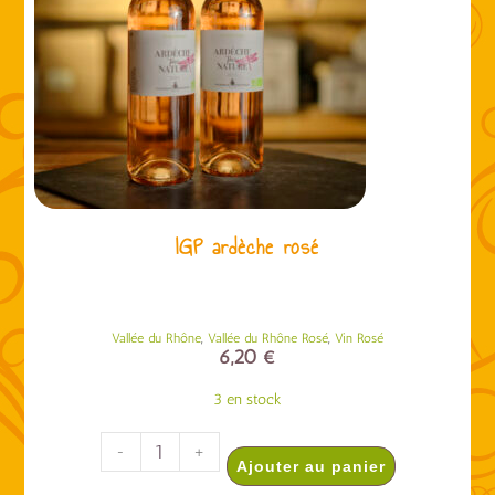
IGP ardèche rosé
,
,
Vallée du Rhône
Vallée du Rhône Rosé
Vin Rosé
6,20
€
3 en stock
-
+
Ajouter au panier