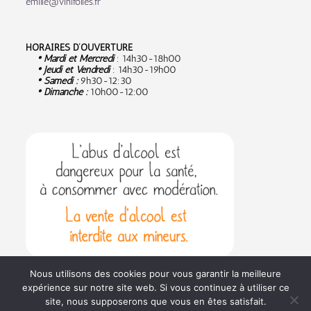
emilie@vinifolies.fr
HORAIRES D’OUVERTURE
• Mardi et Mercredi
: 14h30-18h00
• Jeudi et Vendredi
: 14h30-19h00
• Samedi :
9
h30-12:30
• Dimanche :
10h00-12:00
Nous utilisons des cookies pour vous garantir la meilleure
expérience sur notre site web. Si vous continuez à utiliser ce
site, nous supposerons que vous en êtes satisfait.
Politique de confidentialité
Conditions générales de vente