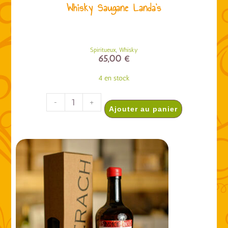
Whisky Saugane Landa’s
,
Spiritueux
Whisky
65,00
€
4 en stock
-
+
Ajouter au panier