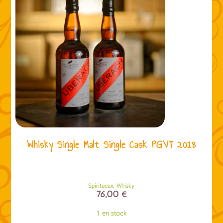
Whisky Single Malt Single Cask PGVT 2018
,
Spiritueux
Whisky
76,00
€
1 en stock