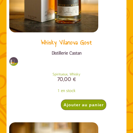
Whisky Vilanova Gost
Distillerie Castan
,
Spiritueux
Whisky
70,00
€
1 en stock
Ajouter au panier