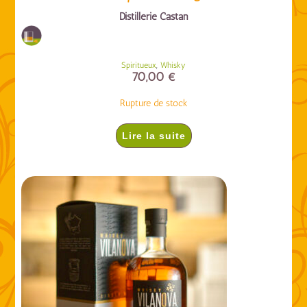
Distillerie Castan
,
Spiritueux
Whisky
70,00
€
Rupture de stock
Lire la suite