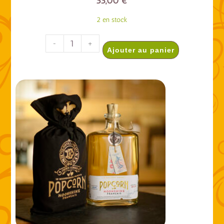
53,00
€
2 en stock
-
+
Ajouter au panier