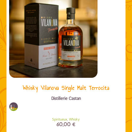
Whisky Vilanova Single Malt Terrocita
Distillerie Castan
,
Spiritueux
Whisky
60,00
€