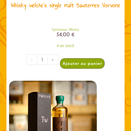
Whisky welche’s single malt Sauternes Vorvone
,
Spiritueux
Whisky
54,00
€
4 en stock
-
+
Ajouter au panier