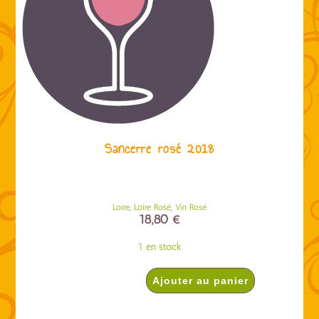
Sancerre rosé 2018
,
,
Loire
Loire Rosé
Vin Rosé
18,80
€
1 en stock
Ajouter au panier