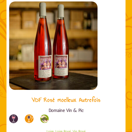
VDF Rosé moelleux Autrefois
Domaine Vin & Pic
,
,
Loire
Loire Rosé
Vin Rosé