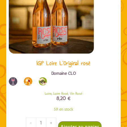
IGP Loire L’Original rosé
Domaine CLO
,
,
Loire
Loire Rosé
Vin Rosé
8,20
€
59 en stock
-
+
Ajouter au panier