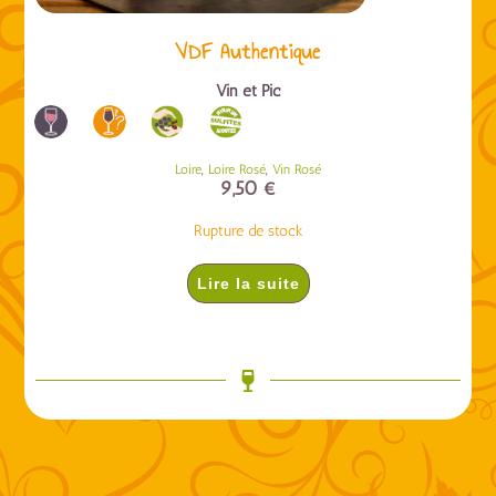
VDF Authentique
Vin et Pic
,
,
Loire
Loire Rosé
Vin Rosé
9,50
€
Rupture de stock
Lire la suite