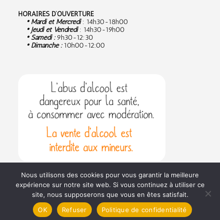
HORAIRES D’OUVERTURE
• Mardi et Mercredi
: 14h30-18h00
• Jeudi et Vendredi
: 14h30-19h00
• Samedi :
9
h30-12:30
• Dimanche :
10h00-12:00
Nous utilisons des cookies pour vous garantir la meilleure
expérience sur notre site web. Si vous continuez à utiliser ce
site, nous supposerons que vous en êtes satisfait.
Politique de confidentialité
Conditions générales de vente
OK
Refuser
Politique de confidentialité
© Vinifolies 2022