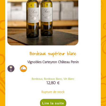
Bordeaux supérieur blanc
Vignobles Carteyron Château Penin
,
,
Bordeaux
Bordeaux Blanc
Vin Blanc
12,80
€
Rupture de stock
Lire la suite