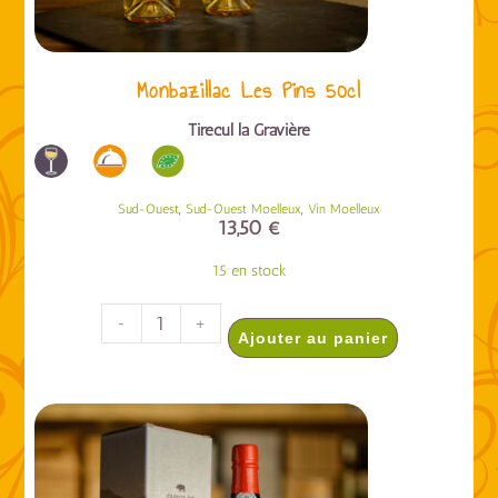
Monbazillac Les Pins 50cl
Tirecul la Gravière
,
,
Sud-Ouest
Sud-Ouest Moelleux
Vin Moelleux
13,50
€
15 en stock
-
+
Ajouter au panier