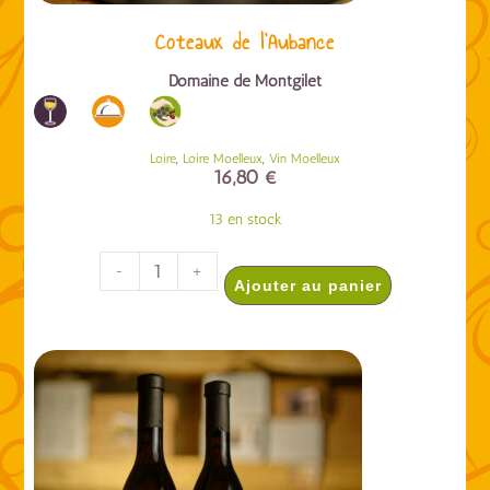
Coteaux de l’Aubance
Domaine de Montgilet
,
,
Loire
Loire Moelleux
Vin Moelleux
16,80
€
13 en stock
-
+
Ajouter au panier