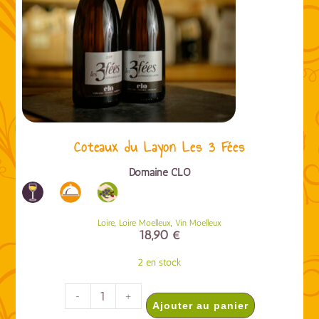
Coteaux du Layon Les 3 Fées
Domaine CLO
,
,
Loire
Loire Moelleux
Vin Moelleux
18,90
€
2 en stock
-
+
Ajouter au panier