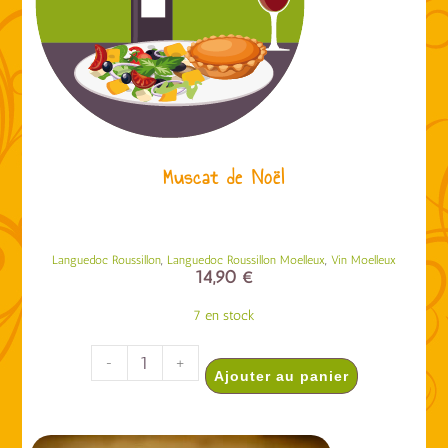
Muscat de Noël
,
,
Languedoc Roussillon
Languedoc Roussillon Moelleux
Vin Moelleux
14,90
€
7 en stock
-
+
Ajouter au panier