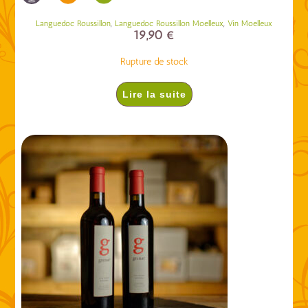
,
,
Languedoc Roussillon
Languedoc Roussillon Moelleux
Vin Moelleux
19,90
€
Rupture de stock
Lire la suite