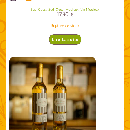
,
,
Sud-Ouest
Sud-Ouest Moelleux
Vin Moelleux
17,30
€
Rupture de stock
Lire la suite