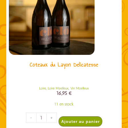
Coteaux du Layon Delicatesse
,
,
Loire
Loire Moelleux
Vin Moelleux
16,95
€
11 en stock
-
+
Ajouter au panier