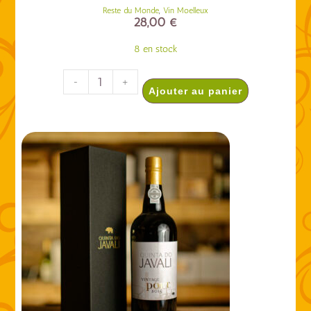
,
Reste du Monde
Vin Moelleux
28,00
€
8 en stock
-
+
Ajouter au panier