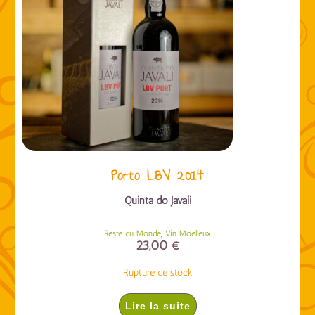
Porto LBV 2014
Quinta do Javali
,
Reste du Monde
Vin Moelleux
23,00
€
Rupture de stock
Lire la suite