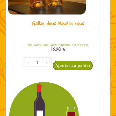
Gaillac doux Mauzac roux
,
,
Sud-Ouest
Sud-Ouest Moelleux
Vin Moelleux
16,90
€
-
+
Ajouter au panier