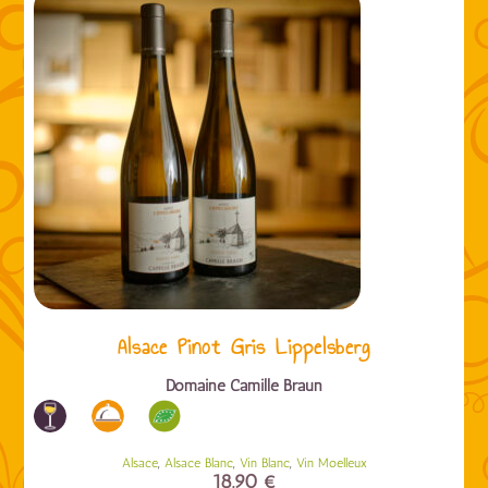
Alsace Pinot Gris Lippelsberg
Domaine Camille Braun
,
,
,
Alsace
Alsace Blanc
Vin Blanc
Vin Moelleux
18,90
€