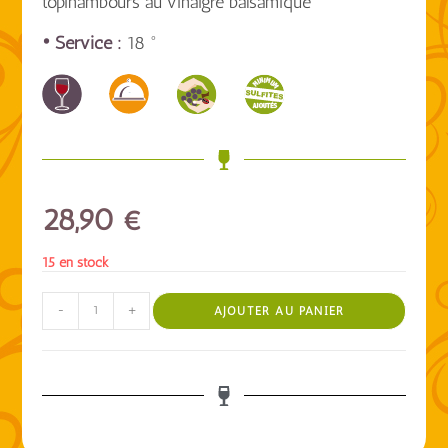
topinambours au vinaigre balsamique
• Service :
18 °
28,90
€
15 en stock
-
+
AJOUTER AU PANIER