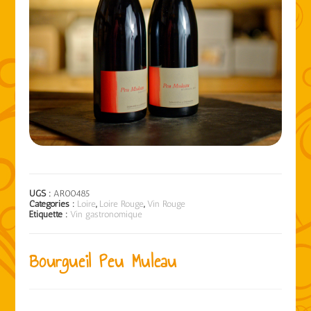
UGS :
AR00485
Catégories :
Loire
,
Loire Rouge
,
Vin Rouge
Étiquette :
Vin gastronomique
Bourgueil Peu Muleau