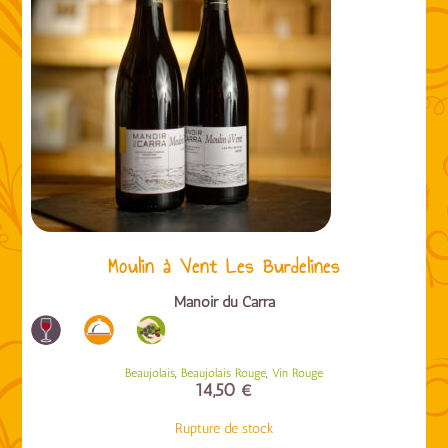
Moulin à Vent Les Burdelines
Manoir du Carra
,
,
Beaujolais
Beaujolais Rouge
Vin Rouge
14,50
€
Rupture de stock