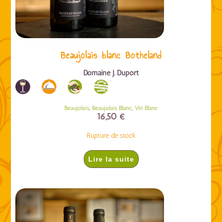
Beaujolais blanc Botheland
Domaine J. Duport
,
,
Beaujolais
Beaujolais Blanc
Vin Blanc
16,50
€
Rupture de stock
Lire la suite