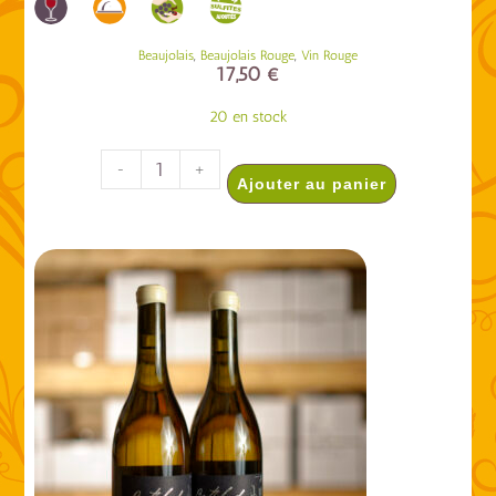
,
,
Beaujolais
Beaujolais Rouge
Vin Rouge
17,50
€
20 en stock
-
+
Ajouter au panier