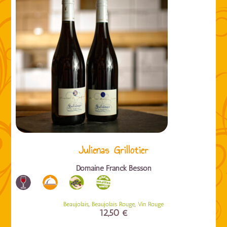
Julienas Grillotier
Domaine Franck Besson
,
,
Beaujolais
Beaujolais Rouge
Vin Rouge
12,50
€