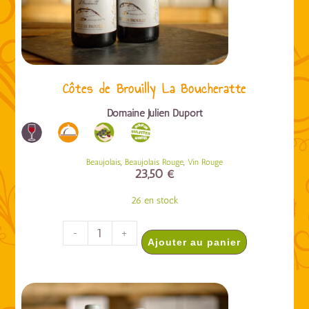
Côtes de Brouilly La Boucheratte
Domaine Julien Duport
,
,
Beaujolais
Beaujolais Rouge
Vin Rouge
23,50
€
26 en stock
-
+
Ajouter au panier