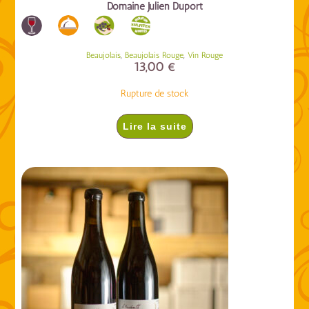
Domaine Julien Duport
,
,
Beaujolais
Beaujolais Rouge
Vin Rouge
13,00
€
Rupture de stock
Lire la suite