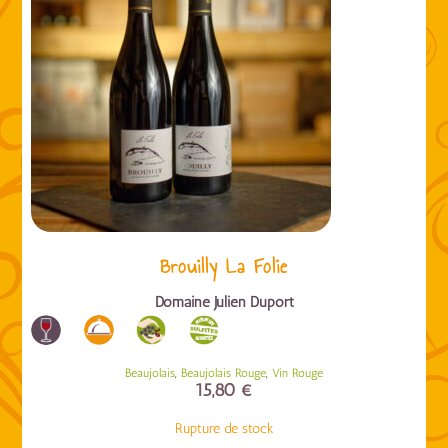
Brouilly La Folie
Domaine Julien Duport
,
,
Beaujolais
Beaujolais Rouge
Vin Rouge
15,80
€
Rupture de stock