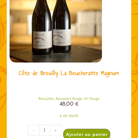
Côte de Brouilly La Boucheratte Magnum
,
,
Beaujolais
Beaujolais Rouge
Vin Rouge
48,00
€
6 en stock
-
+
Ajouter au panier