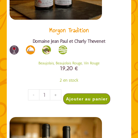
Morgon Tradition
Domaine Jean Paul et Charly Thévenet
,
,
Beaujolais
Beaujolais Rouge
Vin Rouge
19,20
€
2 en stock
-
+
Ajouter au panier