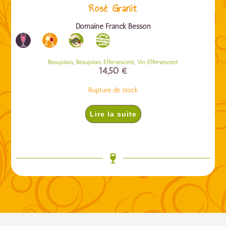
Rosé Granit
Domaine Franck Besson
,
,
Beaujolais
Beaujolais Effervescent
Vin Effervescent
14,50
€
Rupture de stock
Lire la suite