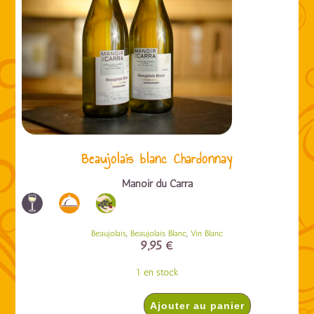
Beaujolais blanc Chardonnay
Manoir du Carra
,
,
Beaujolais
Beaujolais Blanc
Vin Blanc
9,95
€
1 en stock
Ajouter au panier