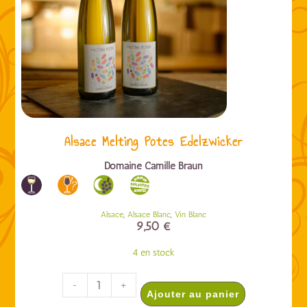
Alsace Melting Potes Edelzwicker
Domaine Camille Braun
,
,
Alsace
Alsace Blanc
Vin Blanc
9,50
€
4 en stock
-
+
Ajouter au panier