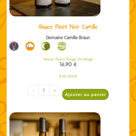
Alsace Pinot Noir Camille
Domaine Camille Braun
,
,
Alsace
Alsace Rouge
Vin Rouge
16,90
€
4 en stock
-
+
Ajouter au panier