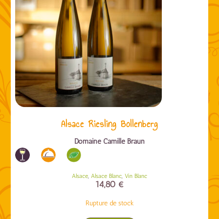
Alsace Riesling Bollenberg
Domaine Camille Braun
,
,
Alsace
Alsace Blanc
Vin Blanc
14,80
€
Rupture de stock