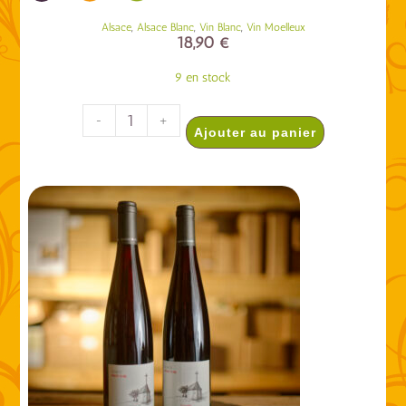
,
,
,
Alsace
Alsace Blanc
Vin Blanc
Vin Moelleux
18,90
€
9 en stock
-
+
Ajouter au panier