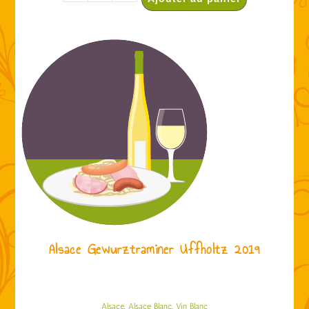
Alsace Gewurztraminer Uffholtz 2019
,
,
Alsace
Alsace Blanc
Vin Blanc