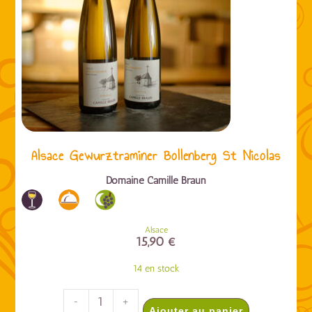
Alsace Gewurztraminer Bollenberg St Nicolas
Domaine Camille Braun
Alsace
15,90
€
14 en stock
-
+
Ajouter au panier