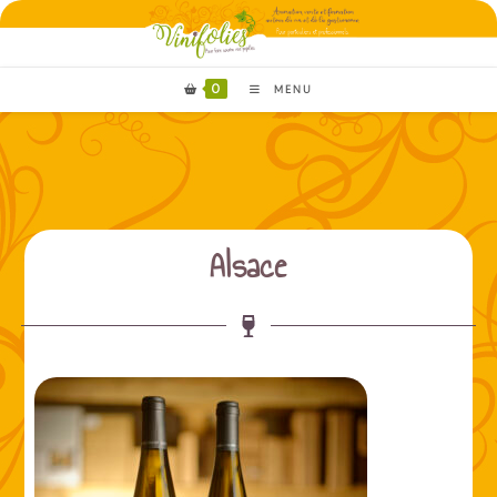
0
MENU
Alsace