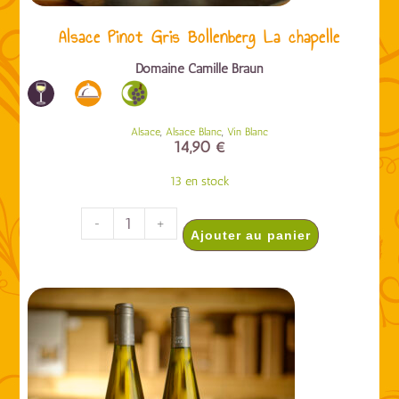
Alsace Pinot Gris Bollenberg La chapelle
Domaine Camille Braun
,
,
Alsace
Alsace Blanc
Vin Blanc
14,90
€
13 en stock
-
+
Ajouter au panier