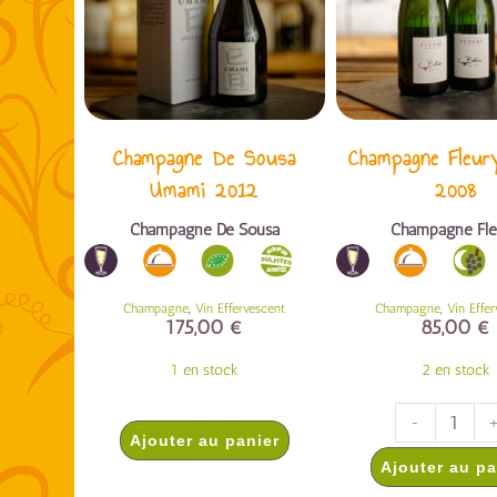
Champagne De Sousa
Champagne Fleur
Umami 2012
2008
Champagne De Sousa
Champagne Fle
,
,
Champagne
Vin Effervescent
Champagne
Vin Effe
175,00
€
85,00
€
1 en stock
2 en stock
-
Ajouter au panier
Ajouter au pa