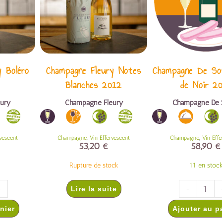
y Boléro
Champagne Fleury Notes
Champagne De So
Blanches 2012
de Noir 2
ury
Champagne Fleury
Champagne De 
,
,
rvescent
Champagne
Vin Effervescent
Champagne
Vin Eff
53,20
€
58,90
€
Rupture de stock
11 en stoc
+
Lire la suite
-
nier
Ajouter au p