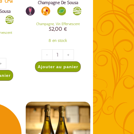
d Cru
Champagne De Sousa
Sousa
,
Champagne
Vin Effervescent
52,00
€
ervescent
8 en stock
-
+
+
Ajouter au panier
anier