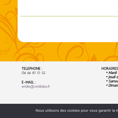
TÉLÉPHONE :
HORAIRES
06 66 81 51 52
• Mardi e
• Jeudi e
• Samedi
E-MAIL :
• Dimanc
emilie@vinifolies.fr
Nous utilisons des cookies pour vous garantir la m