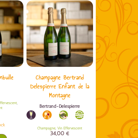
mbulle
Champagne Bertrand
Delespierre Enfant de la
Montagne
,
ffervescent
Bertrand-Delespierre
nt
ock
,
Champagne
Vin Effervescent
34,00
€