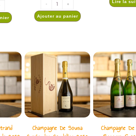
Lire la sui
-
+
+
Ajouter au panier
nier
trand
Champagne De Sousa
Champagne De