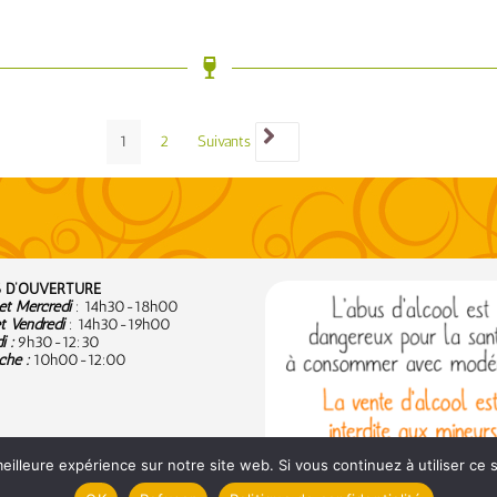
1
2
Suivants
 D’OUVERTURE
t Mercredi
: 14h30-18h00
t Vendredi
: 14h30-19h00
 :
9
h30-12:30
he :
10h00-12:00
eilleure expérience sur notre site web. Si vous continuez à utiliser ce