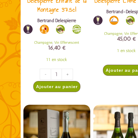
Delespierre Enfant de la
Delespierre L’Am
Montagne 37.5cl
Bertrand-Delesp
Bertrand Delespierre
,
Champagne
Vin Effe
45,00
€
,
Champagne
Vin Effervescent
16,40
€
1 en stock
11 en stock
Ajouter au pa
-
+
Ajouter au panier