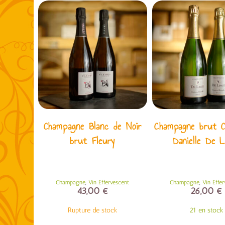
Champagne Blanc de Noir
Champagne brut 
brut Fleury
Danielle De L
,
,
Champagne
Vin Effervescent
Champagne
Vin Effe
43,00
€
26,00
€
Rupture de stock
21 en stock