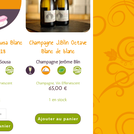
usa Blanc
Champagne J.Blin Octave
018
Blanc de blanc
Sousa
Champagne Jérôme Blin
,
ervescent
Champagne
Vin Effervescent
65,00
€
k
1 en stock
+
Ajouter au panier
anier