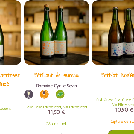
Comtesse
Pétillant de sureau
PetNat Roc’A
incé
Domaine Cyrille Sevin
,
Sud-Ouest
Sud-Ouest E
Vin Effervesce
,
,
Loire
Loire Effervescent
Vin Effervescent
rvescent
10,90
€
11,50
€
Rupture de st
28 en stock