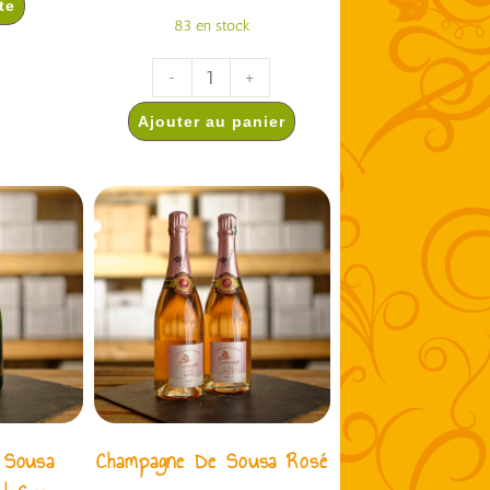
te
83 en stock
-
+
Ajouter au panier
 Sousa
Champagne De Sousa Rosé