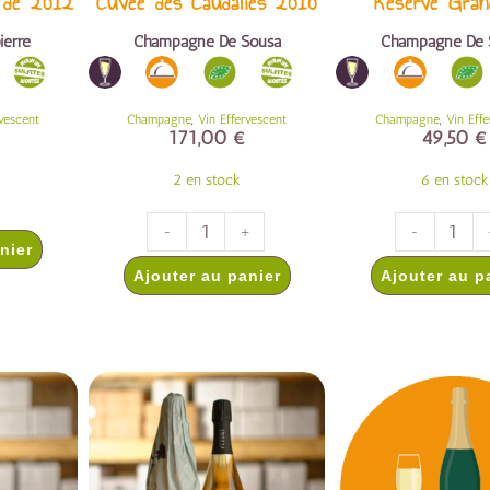
e de 2012
Cuvée des Caudalies 2010
Reserve Gran
ierre
Champagne De Sousa
Champagne De 
,
,
rvescent
Champagne
Vin Effervescent
Champagne
Vin Eff
171,00
€
49,50
€
2 en stock
6 en stock
-
+
-
nier
Ajouter au panier
Ajouter au p