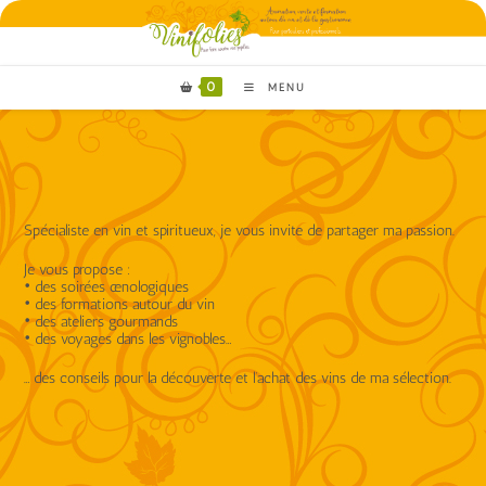
0
MENU
Spécialiste en vin et spiritueux, je vous invite de partager ma passion.
Je vous propose :
• des soirées œnologiques
• des formations autour du vin
• des ateliers gourmands
• des voyages dans les vignobles…
… des conseils pour la découverte et l’achat des vins de ma sélection.