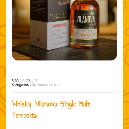
UGS :
AR00310
Catégories :
Spiritueux
,
Whisky
Whisky Vilanova Single Malt
Terrocita