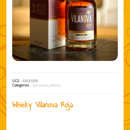
UGS :
AR00308
Catégories :
Spiritueux
,
Whisky
Whisky Vilanova Roja