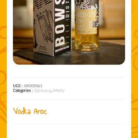
UGS :
AR000563
Catégories :
Spiritueux
,
Whisky
Vodka Aroc