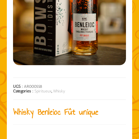
UGS :
AR000558
Catégories :
Spiritueux
,
Whisky
Whisky Benleioc Fût unique