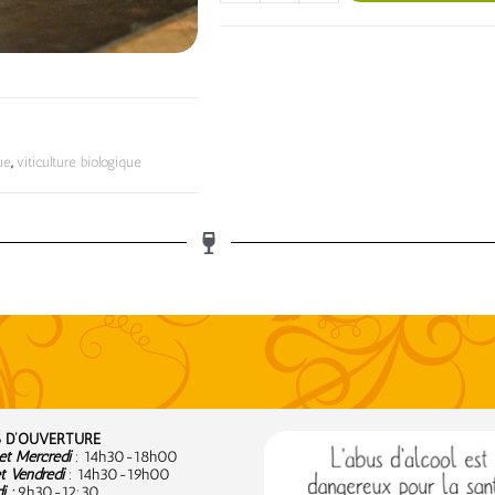
ue
,
viticulture biologique
 D’OUVERTURE
t Mercredi
: 14h30-18h00
t Vendredi
: 14h30-19h00
 :
9
h30-12:30