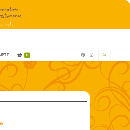
MPTE
0
s