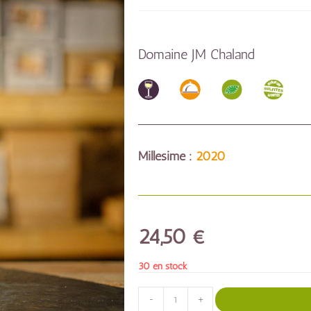
Domaine JM Chaland
Millésime :
2020
24,50
€
30 en stock
-
+