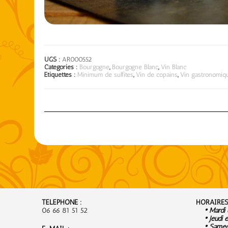
UGS :
AR000552
Catégories :
Bourgogne
,
Bourgogne Blanc
,
Vin Blanc
Étiquettes :
Minimum de sulfites
,
Vin de copains
,
Vin gastronomiq
TÉLÉPHONE :
HORAIRES
06 66 81 51 52
• Mardi e
• Jeudi e
• Samedi