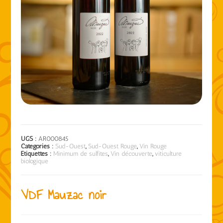
UGS :
AR000845
Catégories :
Sud-Ouest
,
Sud-Ouest Rouge
,
Vin Rouge
Étiquettes :
Minimum de sulfites
,
Vin découverte
,
viticulture
biologique
VDF Mauzac noir