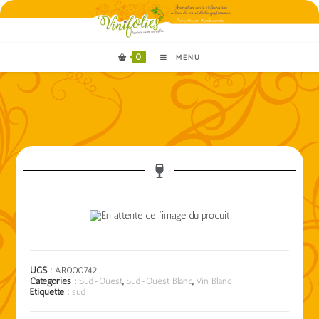
0
MENU
UGS :
AR000742
Catégories :
Sud-Ouest
,
Sud-Ouest Blanc
,
Vin Blanc
Étiquette :
sud