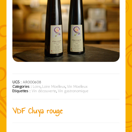
UGS :
AR000608
Catégories :
Loire
,
Loire Moelleux
,
Vin Moelleux
Étiquettes :
Vin découverte
,
Vin gastronomique
VDF Cluya rouge