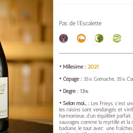
Pas de l’Escalette
• Millésime :
2021
• Cépage :
35%
Grenache, 35% Ca
• Degré :
13%
• Selon moi… :
Les Frieys, c’est u
les raisins sont vendangés et vin
harmonieux, d’un équilibre parfait
sauvages comme la myrtille et la 
badiane, le tout avec une fraîcheu