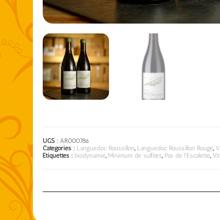
UGS :
AR000786
Catégories :
Languedoc Roussillon
,
Languedoc Roussillon Rouge
,
V
Étiquettes :
biodynamie
,
Minimum de sulfites
,
Pas de l'Escalette
,
Vi