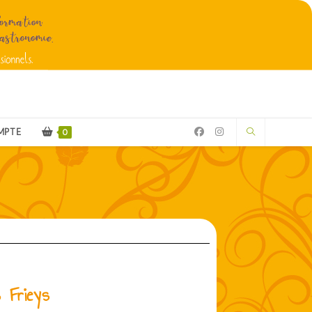
MPTE
0
 Frieys