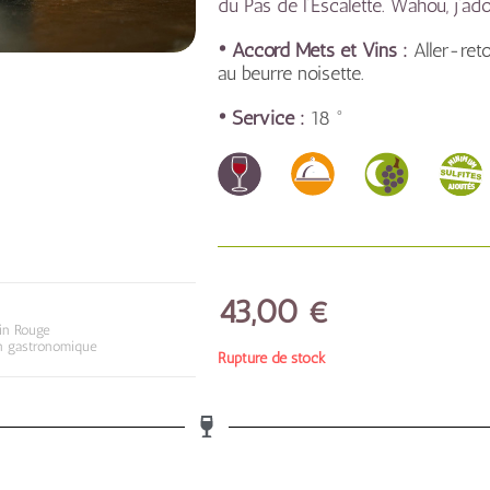
du Pas de l’Escalette. Wahou, j’ado
• Accord Mets et Vins :
Aller-ret
au beurre noisette.
• Service :
18 °
43,00
€
in Rouge
n gastronomique
Rupture de stock