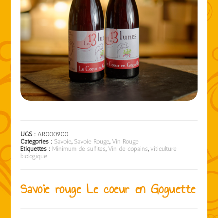
UGS :
AR000900
Catégories :
Savoie
,
Savoie Rouge
,
Vin Rouge
Étiquettes :
Minimum de sulfites
,
Vin de copains
,
viticulture
biologique
Savoie rouge Le coeur en Goguette