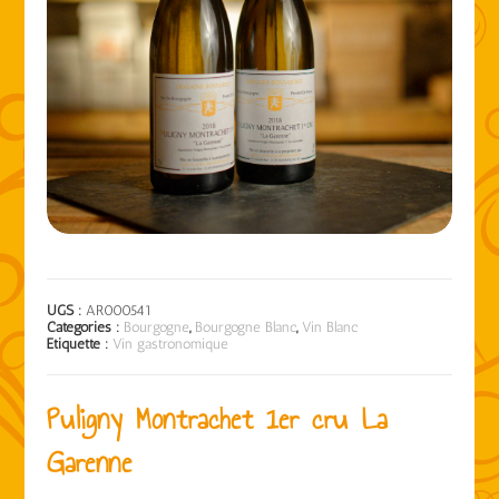
UGS :
AR000541
Catégories :
Bourgogne
,
Bourgogne Blanc
,
Vin Blanc
Étiquette :
Vin gastronomique
Puligny Montrachet 1er cru La
Garenne