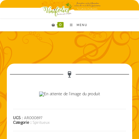
0
MENU
UGS :
AR000897
Catégorie :
Spiritueux