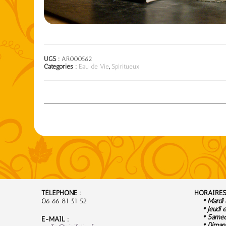
UGS :
AR000562
Catégories :
Eau de Vie
,
Spiritueux
TÉLÉPHONE :
HORAIRES
06 66 81 51 52
• Mardi e
• Jeudi e
• Samedi
E-MAIL :
• Dimanc