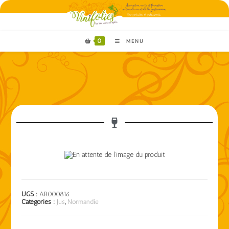
0
MENU
UGS :
AR000816
Catégories :
Jus
,
Normandie