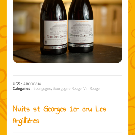
UGS :
AR000814
Catégories :
Bourgogne
,
Bourgogne Rouge
,
Vin Rouge
Nuits st Georges 1er cru Les
Argillières