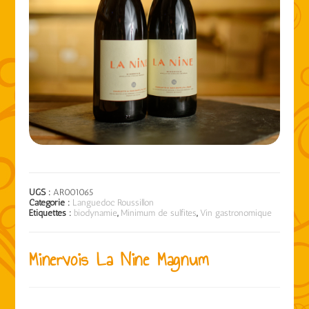
UGS :
AR001065
Catégorie :
Languedoc Roussillon
Étiquettes :
biodynamie
,
Minimum de sulfites
,
Vin gastronomique
Minervois La Nine Magnum