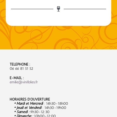
TÉLÉPHONE :
06 66 81 51 52
E-MAIL :
emilie@vinifolies.fr
HORAIRES D’OUVERTURE
• Mardi et Mercredi
: 14h30-18h00
• Jeudi et Vendredi
: 14h30-19h00
• Samedi :
9
h30-12:30
• Dimanche :
10h00-12:00