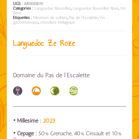
UGS :
AR000870
Catégories :
Languedoc Roussillon
,
Languedoc Roussillon Rosé
,
Vin
Rosé
Étiquettes :
Minimum de sulfites
,
Pas de l'Escalette
,
Vin
gastronomique
,
viticulture biologique
Languedoc Ze Roze
Domaine du Pas de l’Escalette
• Millésime :
2023
• Cépage :
50% Grenache, 40% Cinsault et 10%