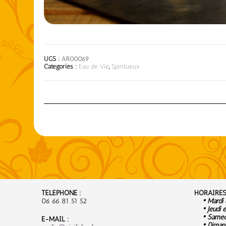
UGS :
AR00069
Catégories :
Eau de Vie
,
Spiritueux
TÉLÉPHONE :
HORAIRES
06 66 81 51 52
• Mardi e
• Jeudi e
• Samedi
E-MAIL :
• Dimanc