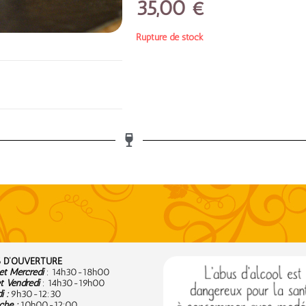
35,00
€
Rupture de stock
 D’OUVERTURE
t Mercredi
: 14h30-18h00
t Vendredi
: 14h30-19h00
 :
9
h30-12:30
he :
10h00-12:00