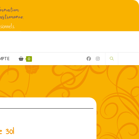
MPTE
0
e 30l