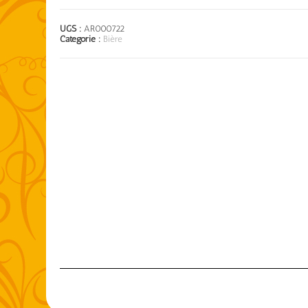
UGS :
AR000722
Catégorie :
Bière