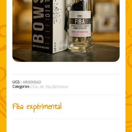
UGS :
AR000560
Catégories :
Eau de Vie
,
Spiritueux
Fiba expérimental