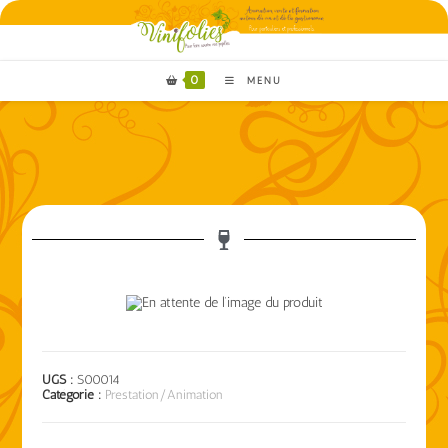
0
MENU
UGS :
S00014
Catégorie :
Prestation/Animation