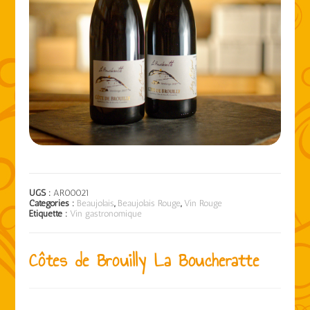
UGS :
AR00021
Catégories :
Beaujolais
,
Beaujolais Rouge
,
Vin Rouge
Étiquette :
Vin gastronomique
Côtes de Brouilly La Boucheratte