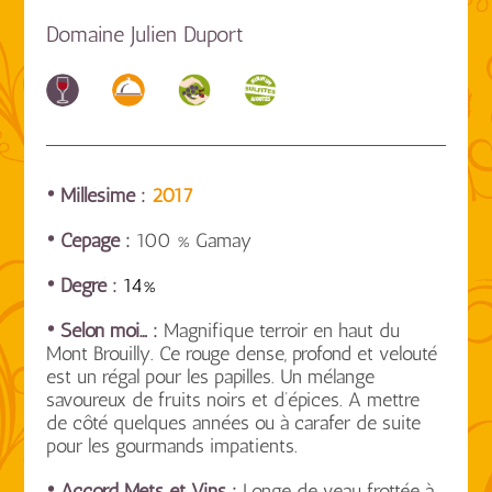
Domaine Julien Duport
• Millésime :
2017
• Cépage :
100 % Gamay
• Degré :
14%
• Selon moi… :
Magnifique terroir en haut du
Mont Brouilly. Ce rouge dense, profond et velouté
est un régal pour les papilles. Un mélange
savoureux de fruits noirs et d’épices. A mettre
de côté quelques années ou à carafer de suite
pour les gourmands impatients.
• Accord Mets et Vins :
Longe de veau frottée à