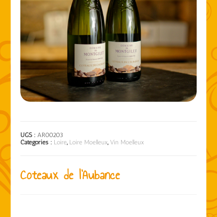
UGS :
AR00203
Catégories :
Loire
,
Loire Moelleux
,
Vin Moelleux
Coteaux de l’Aubance