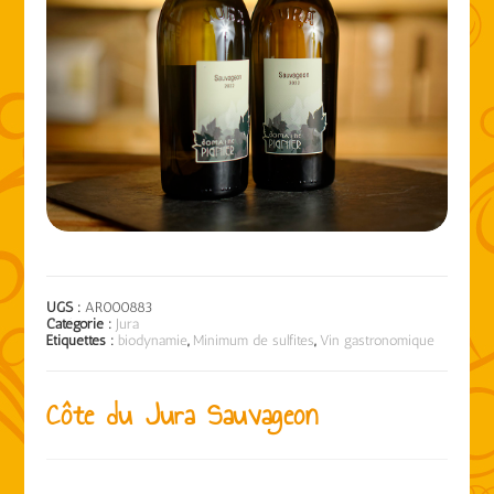
UGS :
AR000883
Catégorie :
Jura
Étiquettes :
biodynamie
,
Minimum de sulfites
,
Vin gastronomique
Côte du Jura Sauvageon