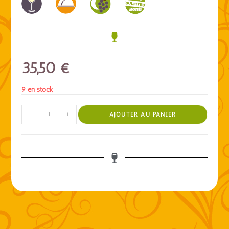
35,50
€
9 en stock
-
+
AJOUTER AU PANIER