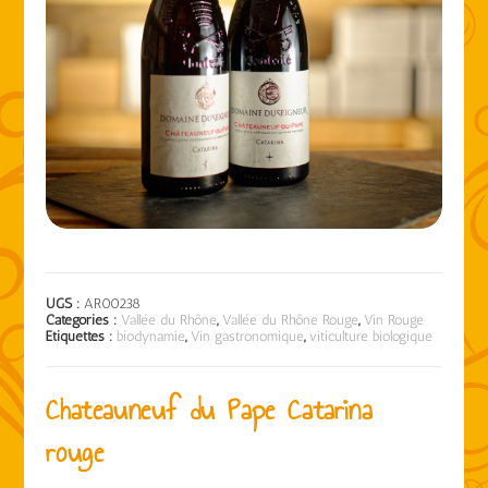
UGS :
AR00238
Catégories :
Vallée du Rhône
,
Vallée du Rhône Rouge
,
Vin Rouge
Étiquettes :
biodynamie
,
Vin gastronomique
,
viticulture biologique
Chateauneuf du Pape Catarina
rouge