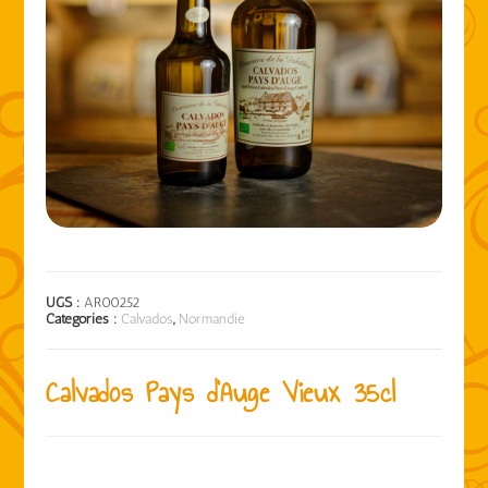
UGS :
AR00252
Catégories :
Calvados
,
Normandie
Calvados Pays d’Auge Vieux 35cl