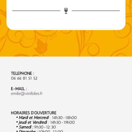
TÉLÉPHONE :
06 66 81 51 52
E-MAIL :
emilie@vinifolies.fr
HORAIRES D’OUVERTURE
• Mardi et Mercredi
: 14h30-18h00
• Jeudi et Vendredi
: 14h30-19h00
• Samedi :
9
h30-12:30
• Dimanche :
10h00-12:00