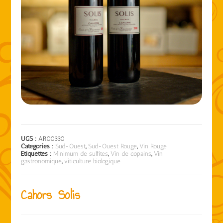
UGS :
AR00330
Catégories :
Sud-Ouest
,
Sud-Ouest Rouge
,
Vin Rouge
Étiquettes :
Minimum de sulfites
,
Vin de copains
,
Vin
gastronomique
,
viticulture biologique
Cahors Solis