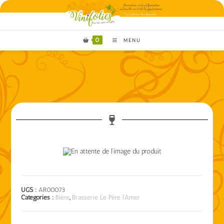
0
MENU
UGS :
AR00073
Catégories :
Bière
,
Brasserie Le Père l'Amer