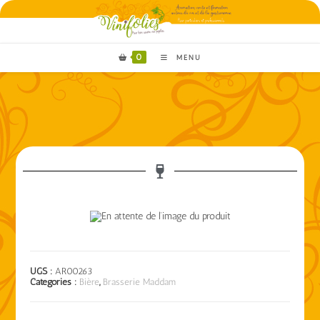
0
MENU
UGS :
AR00263
Catégories :
Bière
,
Brasserie Maddam