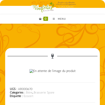
0
MENU
UGS :
AR000670
Catégories :
Bière
,
Brasserie Spore
Étiquette :
Ecocert