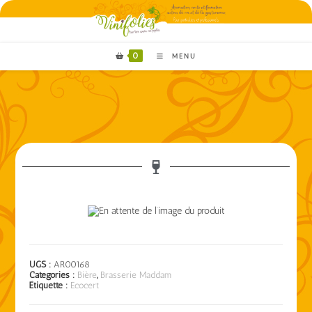
0
MENU
UGS :
AR00168
Catégories :
Bière
,
Brasserie Maddam
Étiquette :
Ecocert