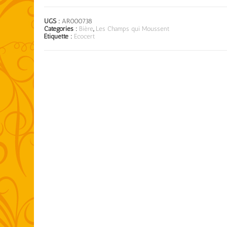
UGS :
AR000738
Catégories :
Bière
,
Les Champs qui Moussent
Étiquette :
Ecocert