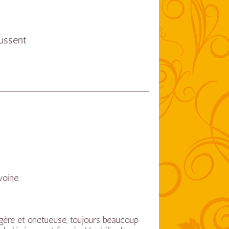
ussent
voine.
égère et onctueuse, toujours beaucoup