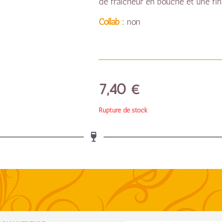
de fraicheur en bouche et une fin
Collab :
non
7,40
€
Rupture de stock