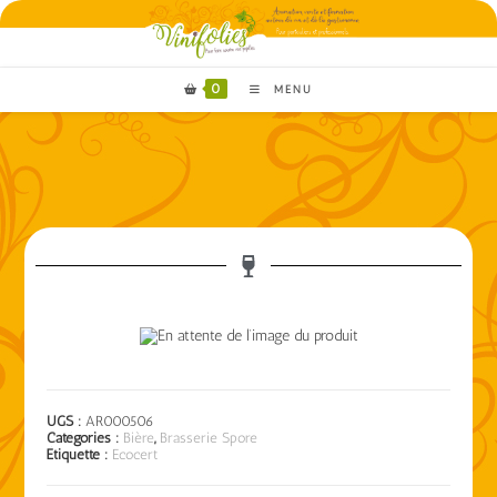
0
MENU
UGS :
AR000506
Catégories :
Bière
,
Brasserie Spore
Étiquette :
Ecocert