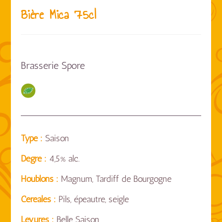
Bière Mica 75cl
Brasserie Spore
Type :
Saison
Degré :
4,5% alc.
Houblons :
Magnum, Tardiff de Bourgogne
Céréales :
Pils, épeautre, seigle
Levures :
Belle Saison