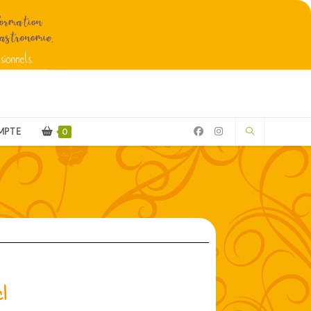
MPTE
0
l