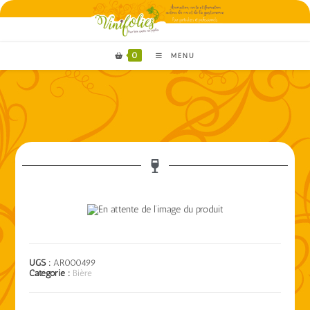
0
MENU
UGS :
AR000499
Catégorie :
Bière