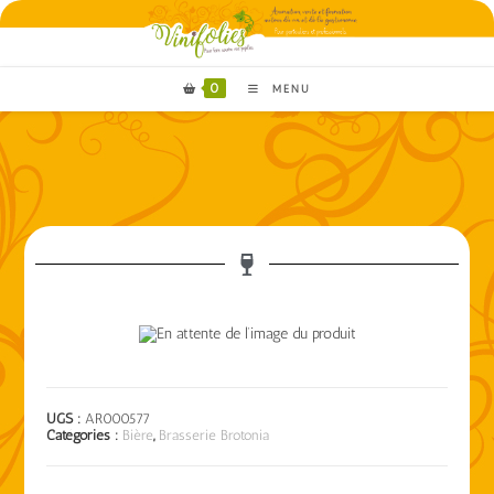
0
MENU
UGS :
AR000577
Catégories :
Bière
,
Brasserie Brotonia