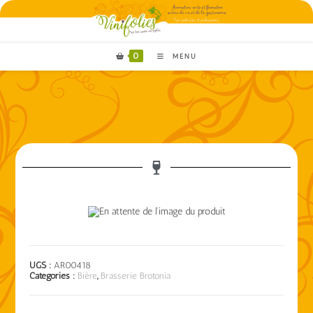
0
MENU
UGS :
AR00418
Catégories :
Bière
,
Brasserie Brotonia